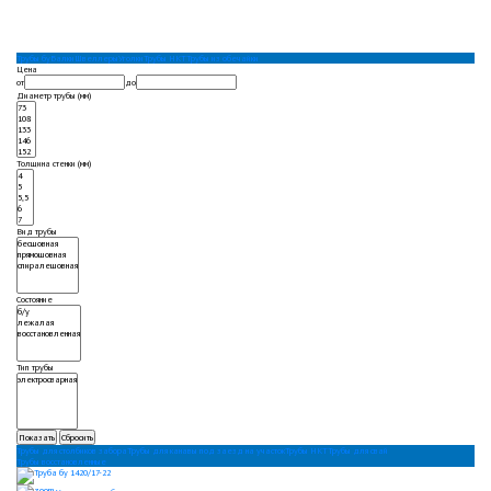
Трубы бу
Балки
Швеллеры
Уголки
Трубы НКТ
Трубы из обечайки
Цена
от
до
Диаметр трубы (мм)
Толщина стенки (мм)
Вид трубы
Состояние
Тип трубы
Трубы для столбиков забора
Трубы для канавы под заезд на участок
Трубы НКТ
Трубы для свай
Трубы восстановленные