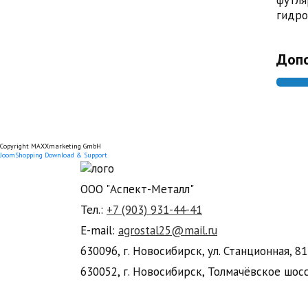
футля
гидро
Допо
Copyright MAXXmarketing GmbH
JoomShopping Download & Support
ООО "Аспект-Металл"
Тел.:
+7 (903) 931-44-41
E-mail:
agrostal25@mail.ru
630096, г. Новосибирск, ул. Станционная, 81
630052, г. Новосибирск, Толмачёвское шосс