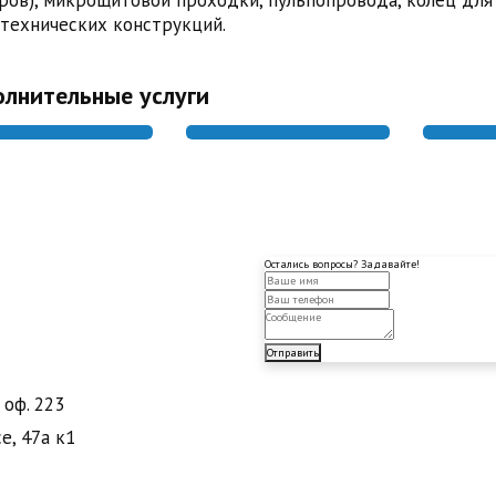
ров), микрощитовой проходки, пульпопровода, колец для
технических конструкций.
лнительные услуги
ОЧИСТКА ТРУБ
РЕЗКА ТРУБ
ИЗО
Остались вопросы? Задавайте!
Отправить
 оф. 223
е, 47а к1