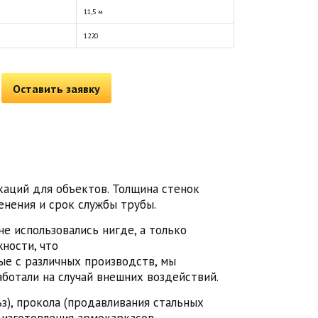
11,5 м
1220
Оставить заявку
каций для объектов. Толщина стенок
енения и срок службы трубы.
е использовались нигде, а только
ности, что
тые с различных производств, мы
аботали на случай внешних воздействий.
з), прокола (продавливания стальных