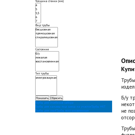
Толщина стенки (мм)
Вид трубы
Состояние
Опи
Купи
Тип трубы
Трубы
издел
Б/у т
Трубы для столбиков забора
некот
Трубы для канавы под заезд на участок
Трубы НКТ
не по
Трубы для свай
Трубы восстановленные
отсор
Трубы