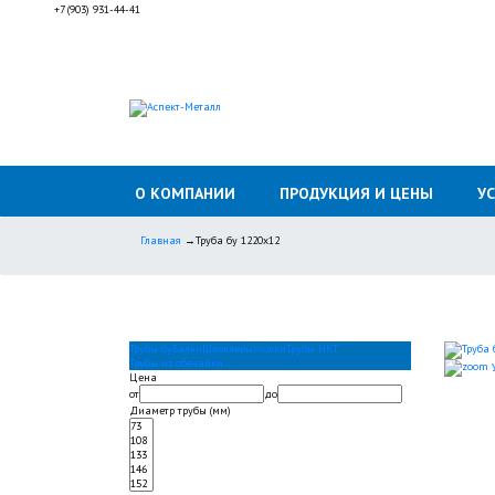
+7 (903) 931-44-41
О КОМПАНИИ
ПРОДУКЦИЯ И ЦЕНЫ
У
Главная
→
Труба бу 1220х12
Трубы бу
Балки
Швеллеры
Уголки
Трубы НКТ
Трубы из обечайки
У
Цена
от
до
Диаметр трубы (мм)